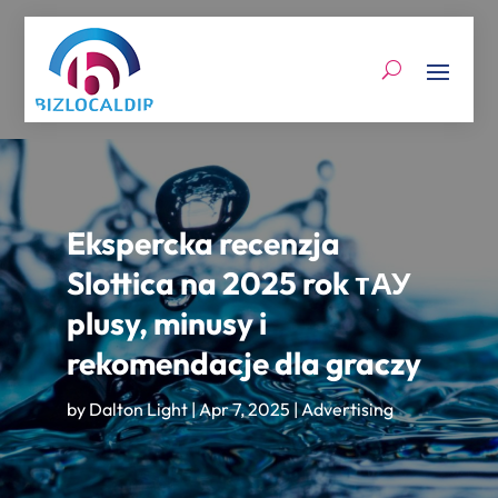
Ekspercka recenzja
Slottica na 2025 rok тАУ
plusy, minusy i
rekomendacje dla graczy
by
Dalton Light
|
Apr 7, 2025
|
Advertising