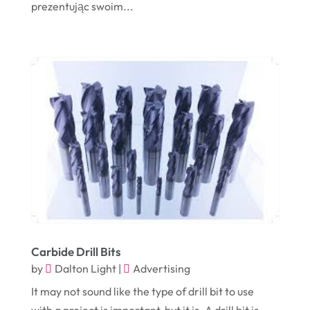
prezentując swoim...
September 2017
(18)
Electrician
(3)
August 2017
(12)
Electronic Cigarettes
(1)
July 2017
(18)
Event Planning
(2)
June 2017
(9)
Eye Care
(9)
May 2017
(6)
Eyeglasses
(2)
April 2017
(19)
Food
(21)
March 2017
(16)
Foundation Repair
(4)
February 2017
(5)
Funeral Services
(1)
January 2017
(17)
Furniture
(9)
December 2016
(11)
Carbide Drill Bits
Garage
(4)
by
Dalton Light
|
Advertising
November 2016
(10)
Gardening
(1)
It may not sound like the type of drill bit to use
October 2016
(7)
Glass & Window Repair
(4)
with a project is important, but it is. A drill bit is