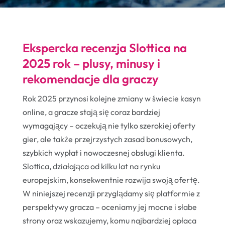
Ekspercka recenzja Slottica na
2025 rok – plusy, minusy i
rekomendacje dla graczy
Rok 2025 przynosi kolejne zmiany w świecie kasyn
online, a gracze stają się coraz bardziej
wymagający – oczekują nie tylko szerokiej oferty
gier, ale także przejrzystych zasad bonusowych,
szybkich wypłat i nowoczesnej obsługi klienta.
Slottica, działająca od kilku lat na rynku
europejskim, konsekwentnie rozwija swoją ofertę.
W niniejszej recenzji przyglądamy się platformie z
perspektywy gracza – oceniamy jej mocne i słabe
strony oraz wskazujemy, komu najbardziej opłaca