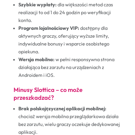
Szybkie wypłaty:
dla większości metod czas
realizacji to od 1 do 24 godzin po weryfikacji
konta.
Program lojalnościowy VIP:
dostępny dla
aktywnych graczy, oferujący wyższe limity,
indywidualne bonusy i wsparcie osobistego
opiekuna.
Wersja mobilna:
w pełni responsywna strona
działająca bez zarzutu na urządzeniach z
Androidem i iOS.
Minusy Slottica – co może
przeszkadzać?
Brak polskojęzycznej aplikacji mobilnej:
chociaż wersja mobilna przeglądarkowa działa
bez zarzutu, wielu graczy oczekuje dedykowanej
aplikacji.