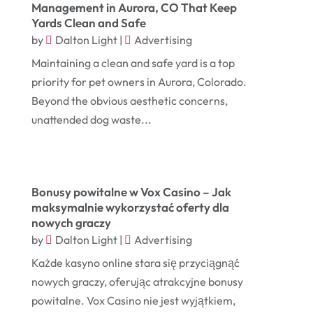
Compost
(1)
Management in Aurora, CO That Keep
Yards Clean and Safe
September 2018
(13)
Construction And Maintenance
(9)
by
Dalton Light
|
Advertising
August 2018
(14)
Convenience Stores
(4)
Maintaining a clean and safe yard is a top
July 2018
(12)
Cosmetic Surgery
(1)
priority for pet owners in Aurora, Colorado.
June 2018
(17)
Beyond the obvious aesthetic concerns,
Cosmetology
(3)
unattended dog waste...
May 2018
(12)
Cremation
(6)
April 2018
(16)
Dentist
(15)
March 2018
(9)
Digital Printing
(6)
Bonusy powitalne w Vox Casino – Jak
February 2018
(14)
maksymalnie wykorzystać oferty dla
Dogs
(1)
nowych graczy
January 2018
(12)
Drug Addiction Treatment Center
(3)
by
Dalton Light
|
Advertising
December 2017
(10)
Eclipses
(1)
Każde kasyno online stara się przyciągnąć
November 2017
(14)
nowych graczy, oferując atrakcyjne bonusy
Education & Training
(17)
powitalne. Vox Casino nie jest wyjątkiem,
October 2017
(18)
Electrical
(23)